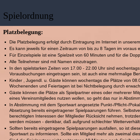
Spielordnung
Platzbelegung:
Die Platzbelegung erfolgt durch Eintragung im Internet in unserem
Es kann jeweils für einen Zeitraum von bis zu 8 Tagen im voraus 
Für Einzelspiele ist eine Spielzeit von 60 Minuten und für die Dop
Alle Teilnehmer sind mit Namen einzutragen.
In den spielstarken Zeiten von 17.00 - 22.00 Uhr sind wochentag
Vorausbuchungen eingetragen sein, ist auch eine mehrmalige Ben
Kinder , Jugendl. u. Gäste können wochentags die Plätze von 08.0
Wochenenden und Feiertagen ist bei Nichtbelegung durch erwachse
Gäste können die Plätze als Spielpartner eines oder mehrerer Mitg
eines Vereinsmitgliedes nutzen wollen, so geht das nur in Abstim
In Abstimmung mit dem Sportwart angesetzte Punkt-/Pflicht-/Pokal
Absetzung bereits eingetragener Spielpaarungen führen. Selbstve
berechtigten Interessen der Mitglieder Rücksicht nehmen, trotzdem
werden müssen - denkbar, daß aufgrund schlechter Wetterverhältn
Sollten bereits eingetragene Spielpaarungen ausfallen, so ist di
Sportwart zu informieren. Sollte ein Mitglied mehr als zweimal die